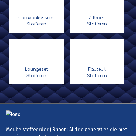
Caravankussens
Zithoek
Stofferen
Stofferen
Loungeset
Fauteuil
Stofferen
Stofferen
Meubelstoffeerderij Rhoon: Al drie generaties die met