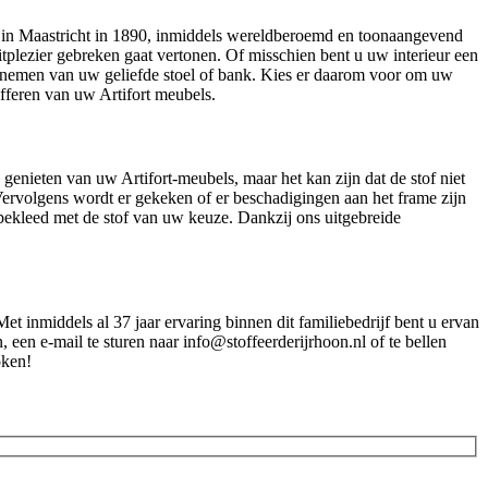
t in Maastricht in 1890, inmiddels wereldberoemd en toonaangevend
itplezier gebreken gaat vertonen. Of misschien bent u uw interieur een
en nemen van uw geliefde stoel of bank. Kies er daarom voor om uw
offeren van uw Artifort meubels.
genieten van uw Artifort-meubels, maar het kan zijn dat de stof niet
 Vervolgens wordt er gekeken of er beschadigingen aan het frame zijn
ekleed met de stof van uw keuze. Dankzij ons uitgebreide
et inmiddels al 37 jaar ervaring binnen dit familiebedrijf bent u ervan
 een e-mail te sturen naar info@stoffeerderijrhoon.nl of te bellen
oken!