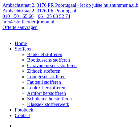
Ambachtstraat 2, 3176 PR Poortugaal - let op juiste huisnummer a.u.b
Ambachtstraat 2, 3176 PR Poortugaal
010 - 501 65 66
06 - 25 03 52 74
info@stoffeerderijrhoon.nl
Offerte aanvragen
Home
Stofferen
Bankstel stofferen
Bootkussens stofferen
Caravankussens stofferen
Zithoek stofferen
Loungeset stofferen
Fauteuil stofferen
Leolux herstofferen
Artifort herstofferen
Schuitema herstofferen
Klassiek stoffeerwerk
Fotoboek
Contact