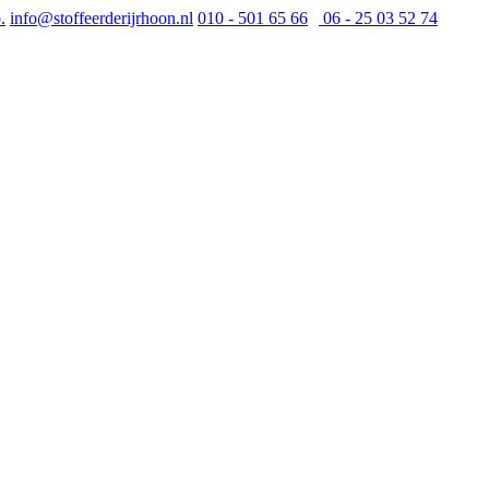
.
info@stoffeerderijrhoon.nl
010 - 501 65 66
06 - 25 03 52 74