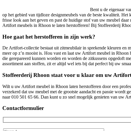
Bent u de eigenaar va
op het gebied van tijdloze designmeubels van de beste kwaliteit. Het 
frisse look aan het geven en past de huidige stof van uw meubel daar
Artifort meubels in Rhoon te laten herstofferen! Bij Stoffeerderij Rho
Hoe gaat het herstofferen in zijn werk?
De Artifort-collectie bestaat uit zitmeubilair in sprekende kleuren e
meer op z’n mooist is. Hou vast en laat uw Artifort meubel in Rhoon h
die gerepareerd kunnen worden en worden de zitkussens opgedoft met
assortiment aan stoffen, zit er altijd wel iets bij dat perfect bij uw sm
Stoffeerderij Rhoon staat voor u klaar om uw Artifor
Wilt u uw Artifort meubel in Rhoon laten herstofferen door een profess
verzekerd dat uw meubel met de grootste aandacht en passie wordt gest
naar 010 501 65 66. Dan kunt u zo snel mogelijk genieten van uw Arti
Contactformulier