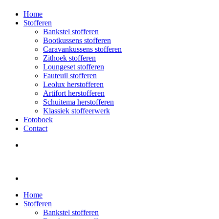
Home
Stofferen
Bankstel stofferen
Bootkussens stofferen
Caravankussens stofferen
Zithoek stofferen
Loungeset stofferen
Fauteuil stofferen
Leolux herstofferen
Artifort herstofferen
Schuitema herstofferen
Klassiek stoffeerwerk
Fotoboek
Contact
Home
Stofferen
Bankstel stofferen