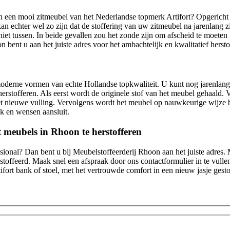
n een mooi zitmeubel van het Nederlandse topmerk Artifort? Opgerich
kan echter wel zo zijn dat de stoffering van uw zitmeubel na jarenlang z
 niet tussen. In beide gevallen zou het zonde zijn om afscheid te moet
on bent u aan het juiste adres voor het ambachtelijk en kwalitatief herst
n moderne vormen van echte Hollandse topkwaliteit. U kunt nog jarenlang 
erstofferen. Als eerst wordt de originele stof van het meubel gehaald.
 nieuwe vulling. Vervolgens wordt het meubel op nauwkeurige wijze b
aak en wensen aansluit.
t meubels in Rhoon te herstofferen
ional? Dan bent u bij Meubelstoffeerderij Rhoon aan het juiste adres. M
offeerd. Maak snel een afspraak door ons contactformulier in te vullen,
fort bank of stoel, met het vertrouwde comfort in een nieuw jasje gest