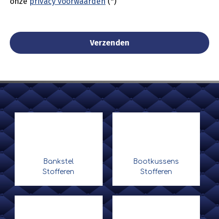
onze
privacy voorwaarden
(*)
Bankstel
Bootkussens
Stofferen
Stofferen