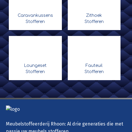
Caravankussens
Zithoek
Stofferen
Stofferen
Loungeset
Fauteuil
Stofferen
Stofferen
Meubelstoffeerderij Rhoon: Al drie generaties die met
passie uw meubels stofferen.