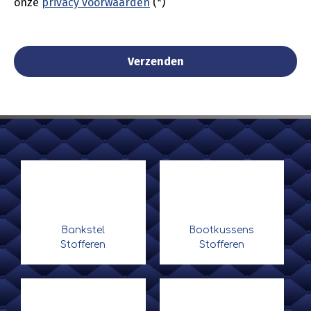
onze
privacy voorwaarden
(*)
Bankstel
Bootkussens
Stofferen
Stofferen