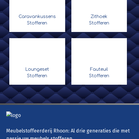
Caravankussens
Zithoek
Stofferen
Stofferen
Loungeset
Fauteuil
Stofferen
Stofferen
Meubelstoffeerderij Rhoon: Al drie generaties die met
passie uw meubels stofferen.