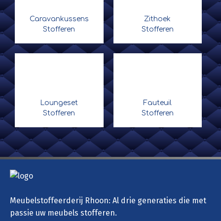
Caravankussens
Zithoek
Stofferen
Stofferen
Loungeset
Fauteuil
Stofferen
Stofferen
Meubelstoffeerderij Rhoon: Al drie generaties die met
passie uw meubels stofferen.