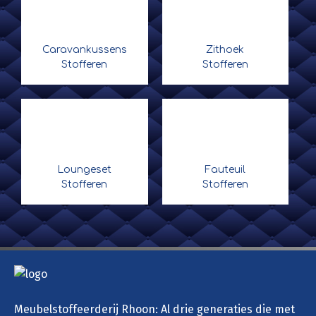
Caravankussens
Zithoek
Stofferen
Stofferen
Loungeset
Fauteuil
Stofferen
Stofferen
Meubelstoffeerderij Rhoon: Al drie generaties die met